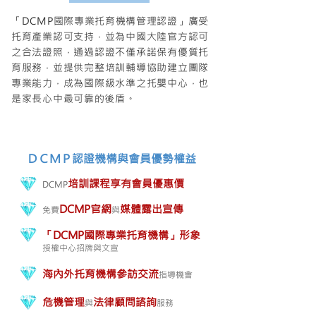
「DCMP國際專業托育機構管理認證」廣受
托育產業認可支持，並為中國大陸官方認可
之合法證照，通過認證不僅承諾保有優質托
育服務，並提供完整培訓輔導協助建立團隊
專業能力，成為國際級水準之托嬰中心，也
是家長心中最可靠的後盾。
ＤＣＭＰ認證機構與會員優勢權益
培訓課程享有會員優惠價
DCMP
DCMP官網
媒體露出宣傳
免費
與
「DCMP國際專業托育機構」形象
授權
中心招牌與文宣
海內外托育機構參訪交流
指導機會
危機管理
法律顧問諮詢
與
服務