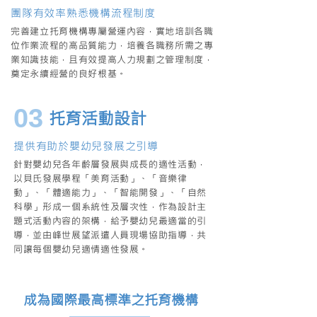
團隊有效率熟悉機構流程制度
完善建立托育機構專屬營運內容，實地培訓各職
位作業流程的高品質能力，培養各職務所需之專
業知識技能，且有效提高人力規劃之管理制度，
奠定永續經營的良好根基。
03
托育活動設計
提供有助於嬰幼兒發展之引導
針對嬰幼兒各年齡層發展與成長的適性活動，
以貝氏發展學程「美育活動​」、「音樂律
動」、「體適能力」、「智能開發」、「自然
科學」形成一個系統性及層次性，作為設計主
題式活動內容的架構，給予嬰幼兒最適當的引
導，並由峰世展望派遣人員現場協助指導，共
同讓每個嬰幼兒適情適性發展。
成為國際最高標準之托育機構