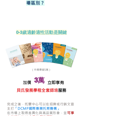
場區別？
0-3歲適齡適性活動是關鍵
（市場價值5萬）
3萬
加價
立即享有
貝氏發展學程全套師培
服務
完成之後，托嬰中心可以在招牌或行銷文宣
主打
「DCMP國際專業托育機構」
在市場上取得差異化與高品質形象，並
可享